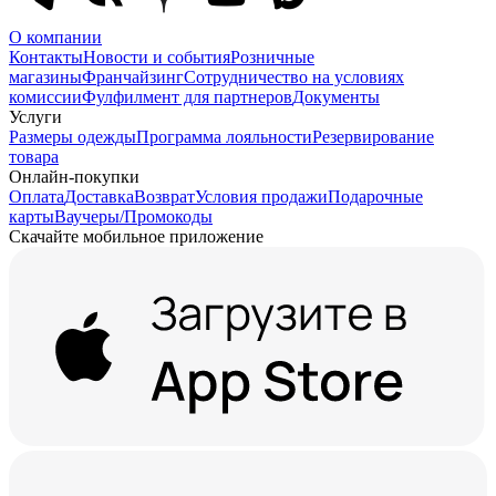
О компании
Контакты
Новости и события
Розничные
магазины
Франчайзинг
Сотрудничество на условиях
комиссии
Фулфилмент для партнеров
Документы
Услуги
Размеры одежды
Программа лояльности
Резервирование
товара
Онлайн-покупки
Оплата
Доставка
Возврат
Условия продажи
Подарочные
карты
Ваучеры/Промокоды
Скачайте мобильное приложение