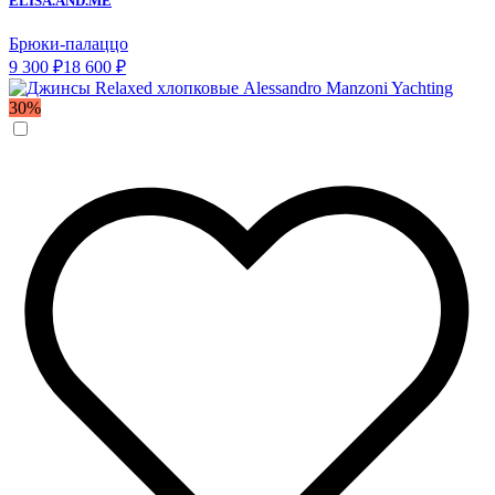
ELISA.AND.ME
Брюки-палаццо
9 300 ₽
18 600 ₽
30%